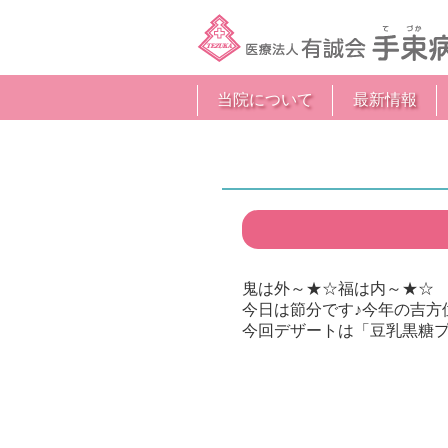
当院について
最新情報
鬼は外～★☆福は内～★☆
今日は節分です♪今年の吉方位
今回デザートは「豆乳黒糖プリ