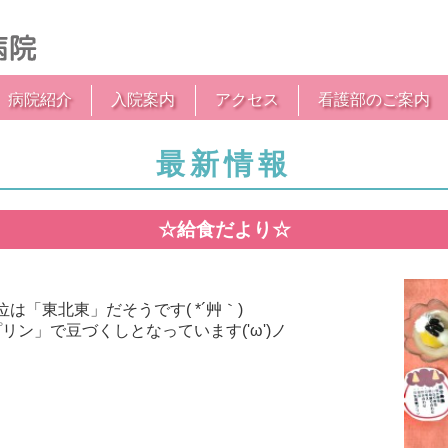
病院紹介
入院案内
アクセス
看護部のご案内
最新情報
☆給食だより☆
は「東北東」だそうです( *´艸｀)
ン」で豆づくしとなっています('ω')ノ